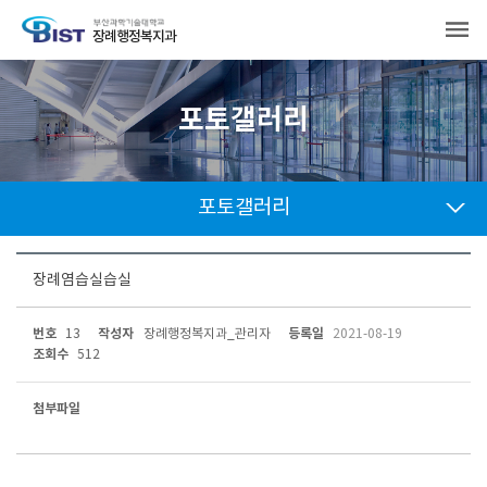
장례행정복지과
포토갤러리
포토갤러리
장례염습실습실
번호
작성자
등록일
13
장례행정복지과_관리자
2021-08-19
조회수
512
첨부파일