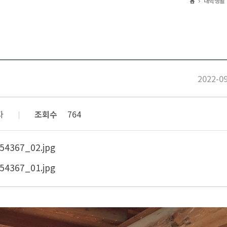
대학생활
2022-0
조회수
자
764
54367_02.jpg
54367_01.jpg